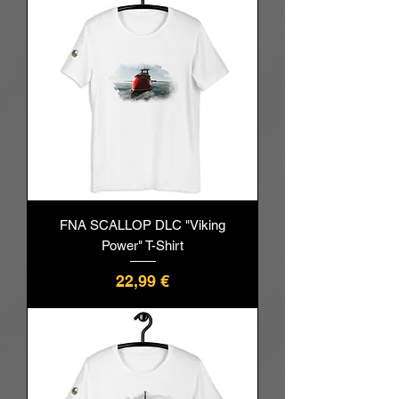
FNA SCALLOP DLC "Viking
Power" T-Shirt
Pris
22,99 €