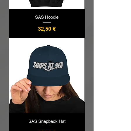
SAS Hoodie
Pris
32,50 €
SAS Snapback Hat