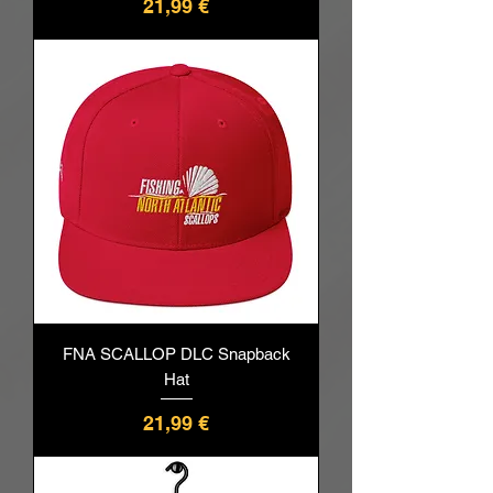
Pris
21,99 €
FNA SCALLOP DLC Snapback
Hat
Pris
21,99 €