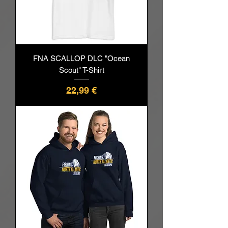
FNA SCALLOP DLC "Ocean
Scout" T-Shirt
Pris
22,99 €